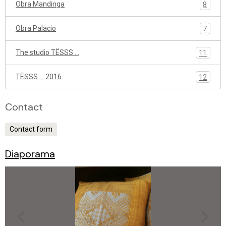
Obra Mandinga
8
Obra Palacio
7
The studio TËSSS ...
11
TËSSS ... 2016
12
Contact
Contact form
Diaporama