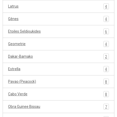
Latrus
4
Gênes
4
Etoiles Seldjoukides
6
Geometrie
4
Dakar-Bamako
2
Estrella
4
Pavao (Peacock)
8
Cabo Verde
8
Obra Guinee Bissau
7