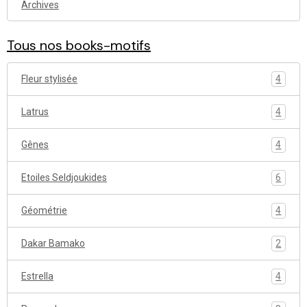
Archives
Tous nos books-motifs
Fleur stylisée
4
Latrus
4
Gênes
4
Etoiles Seldjoukides
6
Géométrie
4
Dakar Bamako
2
Estrella
4