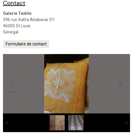
Contact
Galerie Textile
396 rue Xalifa Ababacar SY
46000 St Louis
Sénégal
Formulaire de contact