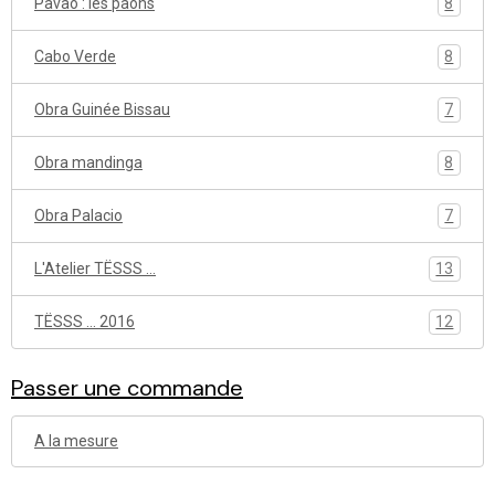
Pavao : les paons
8
Cabo Verde
8
Obra Guinée Bissau
7
Obra mandinga
8
Obra Palacio
7
L'Atelier TËSSS ...
13
TËSSS ... 2016
12
Passer une commande
A la mesure