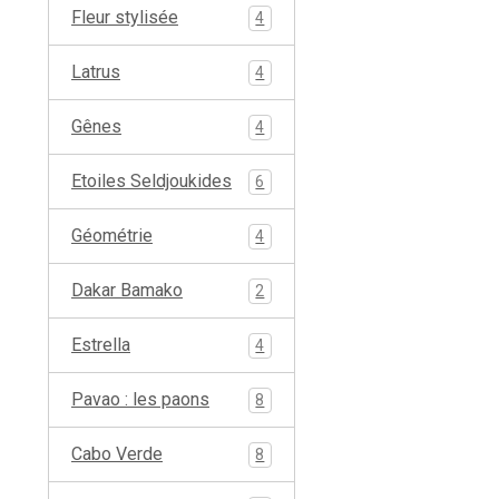
Fleur stylisée
4
Latrus
4
Gênes
4
Etoiles Seldjoukides
6
Géométrie
4
Dakar Bamako
2
Estrella
4
Pavao : les paons
8
Cabo Verde
8